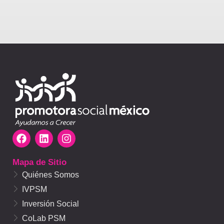
F
L
I
a
i
n
c
n
s
Mapa de Sitio
e
k
t
b
e
a
Quiénes Somos
o
d
g
IVPSM
o
i
r
k
n
a
Inversión Social
m
CoLab PSM